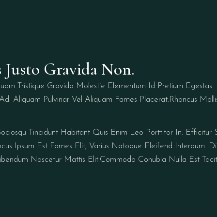
s Justo Gravida Non.
am Tristique Gravida Molestie Elementum Id Pretium Egestas. 
Ad. Aliquam Pulvinar Vel Aliquam Fames Placerat.Rhoncus Mollis
ciosqu Tincidunt Habitant Quis Enim Leo Porttitor In. Efficitu
oncus Ipsum Est Fames Elit; Varius Natoque Eleifend Interdum. D
bendum Nascetur Mattis Elit.Commodo Conubia Nulla Est Taciti