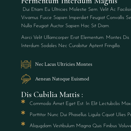
Fermentum Interdum Magnis
Dui Etiam Eu Ultricies Molestie Sem. Velit Ac Facili
Vivamus Fusce Sapien Imperdiet Feugiat Convallis Se
Nulla Feugiat Auctor Sapien Hac Sit Diam.
Aorci Velit Ullamcorper Erat Elementum. Montes Dis 
Interdum Sodales Nec Curabitur Aptent Fringilla.
Nec Lacus Ultricies Montes
Aenean Natoque Euismod
Dis Cubilia Mattis :
Commodo Amet Eget Est. In Elit Lectubcbs Max
Porttitor Nunc Dui Phasellus Ligula Cquat Ulies
Aliqugdam Vestibulum Magna Quis Finibus Voluv